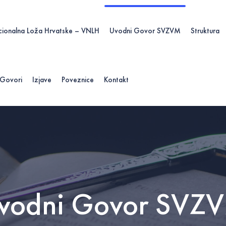
cionalna Loža Hrvatske – VNLH
Uvodni Govor SVZVM
Struktura
Govori
Izjave
Poveznice
Kontakt
vodni Govor SVZ