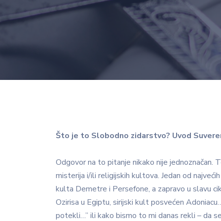
Što je to Slobodno zidarstvo?
Uvod Suveren
Odgovor na to pitanje nikako nije jednoznačan. Tehn
misterija i/ili religijskih kultova. Jedan od najve
kulta Demetre i Persefone, a zapravo u slavu ciklič
Ozirisa u Egiptu, sirijski kult posvećen Adoniacu
potekli…” ili kako bismo to mi danas rekli – da s