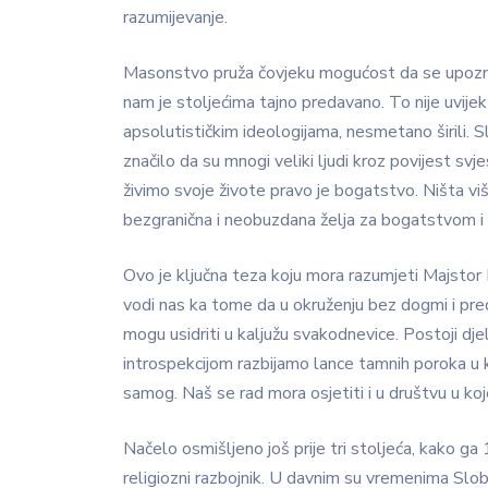
razumijevanje.
Masonstvo pruža čovjeku mogućost da se upozna 
nam je stoljećima tajno predavano. To nije uvijek 
apsolutističkim ideologijama, nesmetano širili. 
značilo da su mnogi veliki ljudi kroz povijest svje
živimo svoje živote pravo je bogatstvo. Ništa viš
bezgranična i neobuzdana želja za bogatstvom i
Ovo je ključna teza koju mora razumjeti Majstor Ma
vodi nas ka tome da u okruženju bez dogmi i pred
mogu usidriti u kaljužu svakodnevice. Postoji dj
introspekcijom razbijamo lance tamnih poroka u k
samog. Naš se rad mora osjetiti i u društvu u ko
Načelo osmišljeno još prije tri stoljeća, kako ga
religiozni razbojnik. U davnim su vremenima Slobod