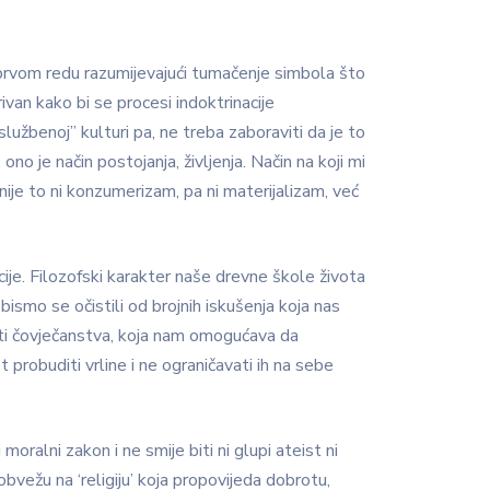
prvom redu razumijevajući tumačenje simbola što
ivan kako bi se procesi indoktrinacije
užbenoj” kulturi pa, ne treba zaboraviti da je to
ono je način postojanja, življenja. Način na koji mi
nije to ni konzumerizam, pa ni materijalizam, već
ucije. Filozofski karakter naše drevne škole života
smo se očistili od brojnih iskušenja koja nas
esti čovječanstva, koja nam omogućava da
probuditi vrline i ne ograničavati ih na sebe
oralni zakon i ne smije biti ni glupi ateist ni
obvežu na ‘religiju’ koja propovijeda dobrotu,