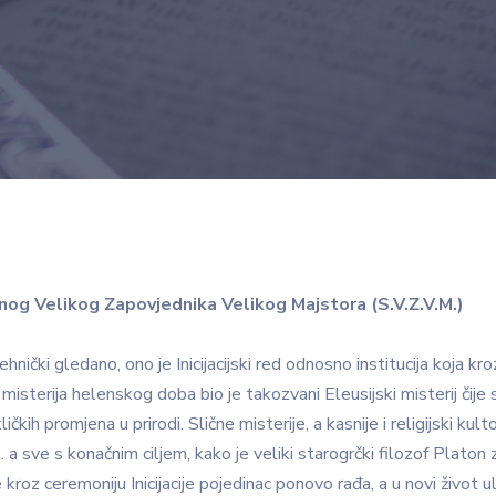
og Velikog Zapovjednika Velikog Majstora (S.V.Z.V.M.)
ički gledano, ono je Inicijacijski red odnosno institucija koja kroz 
ćih misterija helenskog doba bio je takozvani Eleusijski misterij čije
kih promjena u prirodi. Slične misterije, a kasnije i religijski kulto
… a sve s konačnim ciljem, kako je veliki starogrčki filozof Platon
e kroz ceremoniju Inicijacije pojedinac ponovo rađa, a u novi život