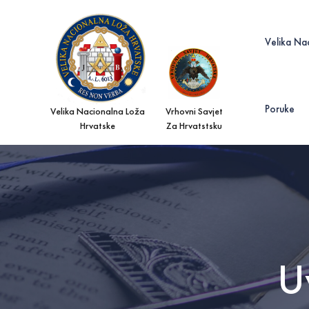
Velika Na
Poruke
Velika Nacionalna Loža
Vrhovni Savjet
Hrvatske
Za Hrvatstsku
U