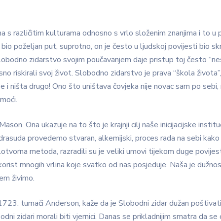
s različitim kulturama odnosno s vrlo složenim znanjima i to u 
bio poželjan put, suprotno, on je često u ljudskoj povijesti bio skr
Slobodno zidarstvo svojim poučavanjem daje pristup toj često “nesl
sno riskirali svoj život. Slobodno zidarstvo je prava “škola života”, 
e i ništa drugo! Ono što uništava čovjeka nije novac sam po sebi, 
 moći.
son. Ona ukazuje na to što je krajnji cilj naše inicijacijske instit
rasuda provedemo stvaran, alkemijski, proces rada na sebi kako bi
elotvorna metoda, razradili su je veliki umovi tijekom duge povij
orist mnogih vrlina koje svatko od nas posjeduje. Naša je dužnost 
jem živimo.
 1723. tumači Anderson, kaže da je Slobodni zidar dužan poštivati m
ni zidari morali biti vjernici. Danas se prikladnijim smatra da se 